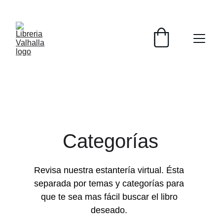
📚📚📚  Cultivo para el alma  📚📚📚 
Si deseas mas informacion de un ejemplar con 
gusto te ayudaremos, mandanos un WhatsApp 
con la foto del libro 
Categorías
Revisa nuestra estantería virtual. Ésta 
separada por temas y categorías para 
que te sea mas fácil buscar el libro 
deseado. 