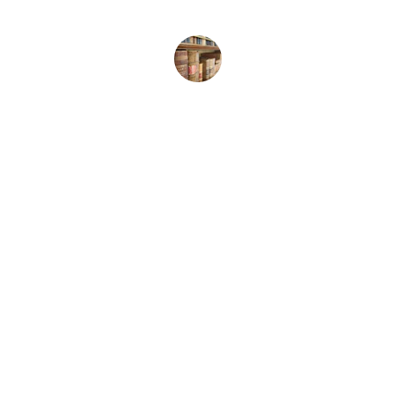
paquete llegó en perfectas condiciones. 
¡Recomiendo Librería Valhalla!
María López
Librería Valhalla
Venta de libros raros y descatalogados online.
Contacto
bookstorevalhalla@gmail.com
+52 5615466016