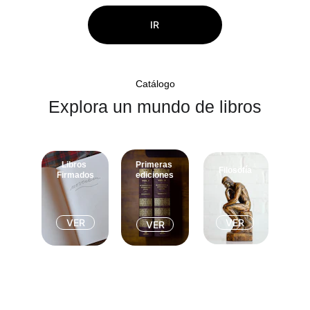
IR
Catálogo
Explora un mundo de libros
Libros 
Primeras 
Filosofía
Firmados
ediciones
VER
VER
VER
★★★★★
¡Excelente servicio! Encontré el libro que buscaba 
desde hace tiempo. La entrega fue rápida y el 