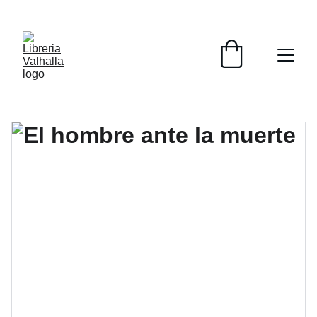
📚📚📚  Cultivo para el alma  📚📚📚 