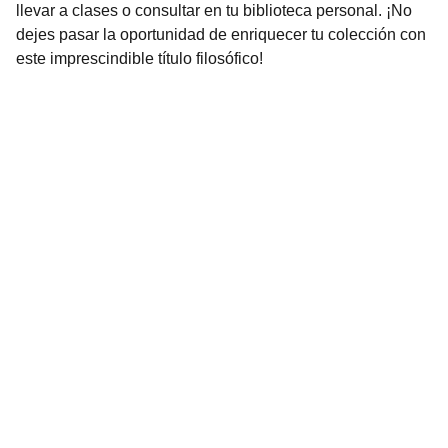
llevar a clases o consultar en tu biblioteca personal. ¡No
dejes pasar la oportunidad de enriquecer tu colección con
este imprescindible título filosófico!
Librería Valhalla
Venta de libros raros y descatalogados online.
Contacto
bookstorevalhalla@gmail.com
+52 5615466016