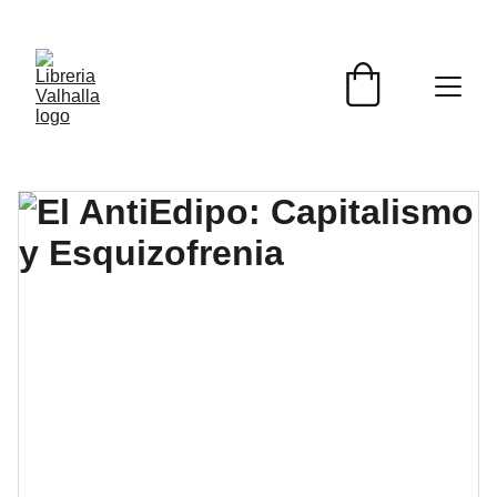
📚📚📚  Cultivo para el alma  📚📚📚 