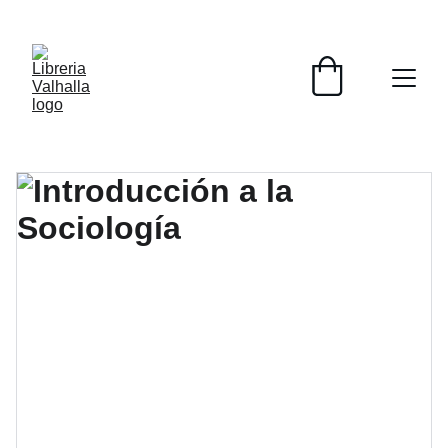
📚📚📚  Cultivo para el alma  📚📚📚 