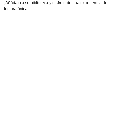
¡Añádalo a su biblioteca y disfrute de una experiencia de
lectura única!
Librería Valhalla
Venta de libros raros y descatalogados online.
Contacto
bookstorevalhalla@gmail.com
+52 5615466016