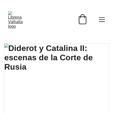
📚📚📚  Cultivo para el alma  📚📚📚 