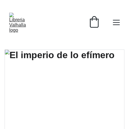
📚📚📚  Cultivo para el alma  📚📚📚 