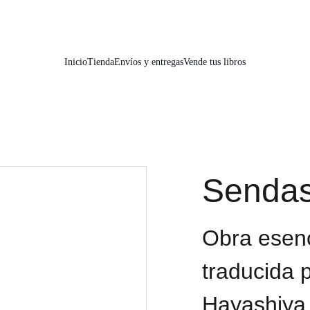
📚📚📚  Cultivo para el alma  📚📚📚 
Inicio
Tienda
Envíos y entregas
Vende tus libros
Sendas
Obra esen
traducida 
Hayashiya