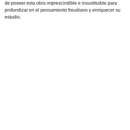
de poseer esta obra imprescindible e insustituible para
profundizar en el pensamiento freudiano y enriquecer su
estudio.
Librería Valhalla
Venta de libros raros y descatalogados online.
Contacto
bookstorevalhalla@gmail.com
+52 5615466016