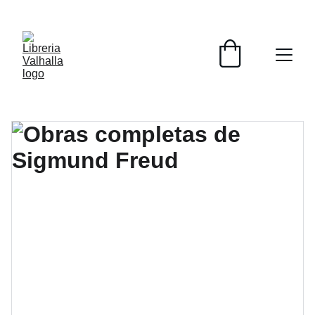
📚📚📚  Cultivo para el alma  📚📚📚 