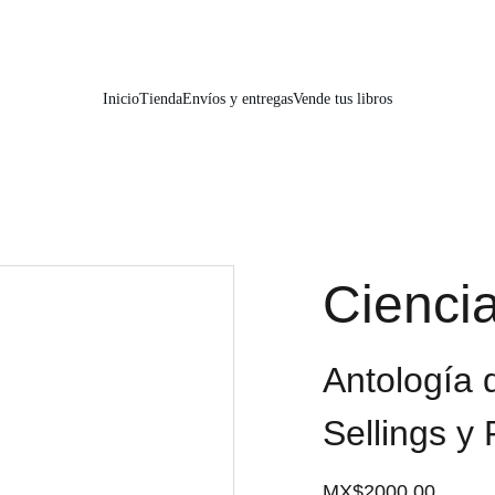
📚📚📚  Cultivo para el alma  📚📚📚 
Inicio
Tienda
Envíos y entregas
Vende tus libros
Ciencia
Antología d
Sellings y
MX$2000.00