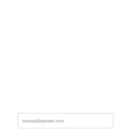
Librería Valhalla
Venta de libros raros y descatalogados online.
Contacto
bookstorevalhalla@gmail.com
+52 5615466016
CDMX
Introduce tu correo electrónico aquí