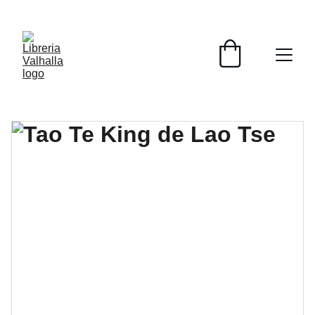
📚📚📚  Cultivo para el alma  📚📚📚 