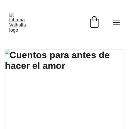
📚📚📚  Cultivo para el alma  📚📚📚 