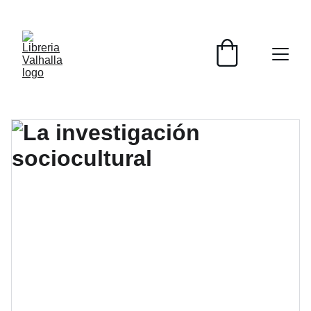
📚📚📚  Cultivo para el alma  📚📚📚 