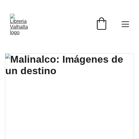
📚📚📚  Cultivo para el alma  📚📚📚 