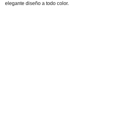
elegante diseño a todo color.
Librería Valhalla
Venta de libros raros y descatalogados online.
Contacto
bookstorevalhalla@gmail.com
+52 5615466016