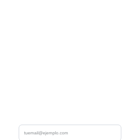
Librería Valhalla
Venta de libros raros y descatalogados online.
Contacto
bookstorevalhalla@gmail.com
+52 5615466016
CDMX
Introduce tu correo electrónico aquí