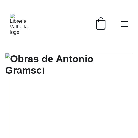
📚📚📚  Cultivo para el alma  📚📚📚 