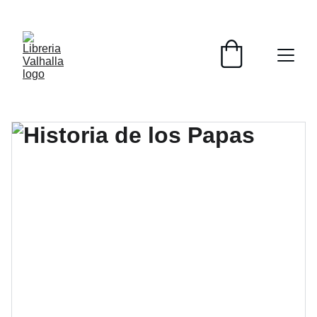
📚📚📚  Cultivo para el alma  📚📚📚 