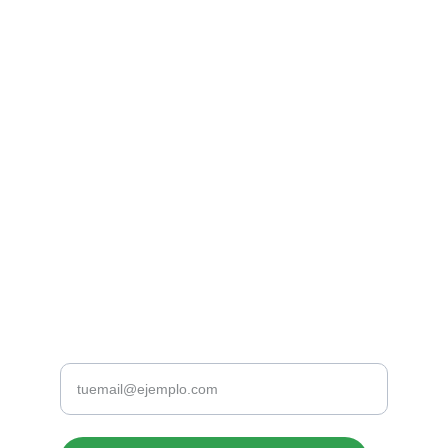
Librería Valhalla
Venta de libros raros y descatalogados online.
Contacto
bookstorevalhalla@gmail.com
+52 5615466016
CDMX
Introduce tu correo electrónico aquí