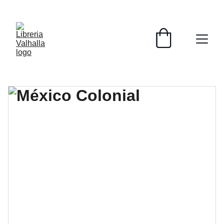
📚📚📚  Cultivo para el alma  📚📚📚 