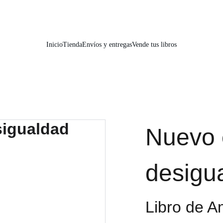
📚📚📚  Cultivo para el alma  📚📚📚 
Inicio
Tienda
Envíos y entregas
Vende tus libros
Nuevo 
desigu
Libro de A