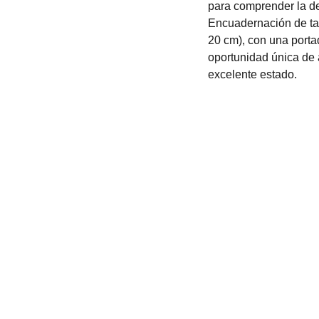
para comprender la d
Encuadernación de ta
20 cm), con una porta
oportunidad única de a
excelente estado.
Contacto
+52 5615466016
bookstorevalhalla@gmail.c
om