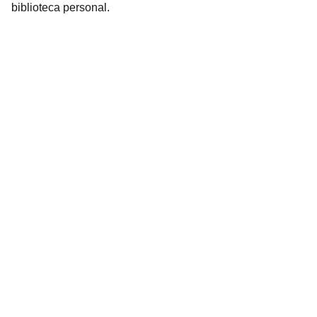
biblioteca personal.
Librería Valhalla
Venta de libros raros y descatalogados online.
Contacto
bookstorevalhalla@gmail.com
+52 5615466016