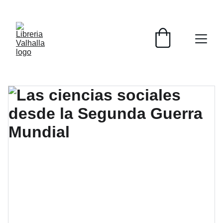
📚📚📚  Cultivo para el alma  📚📚📚 