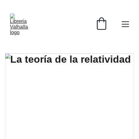
📚📚📚  Cultivo para el alma  📚📚📚 