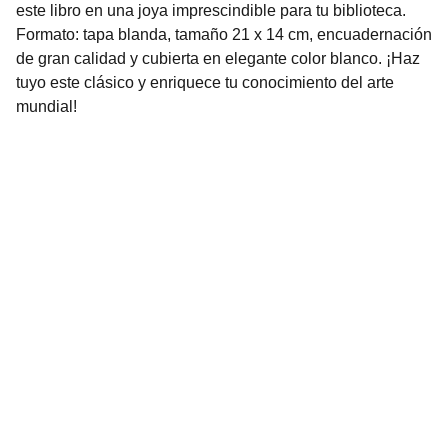
este libro en una joya imprescindible para tu biblioteca.
Formato: tapa blanda, tamaño 21 x 14 cm, encuadernación
de gran calidad y cubierta en elegante color blanco. ¡Haz
tuyo este clásico y enriquece tu conocimiento del arte
mundial!
Librería Valhalla
Venta de libros raros y descatalogados online.
Contacto