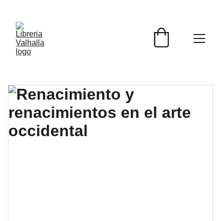
📚📚📚  Cultivo para el alma  📚📚📚 