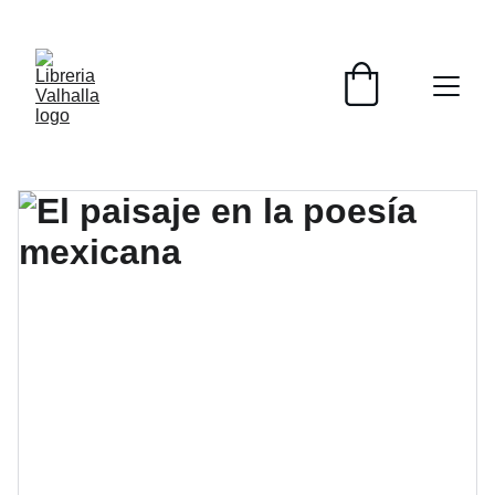
📚📚📚  Cultivo para el alma  📚📚📚 