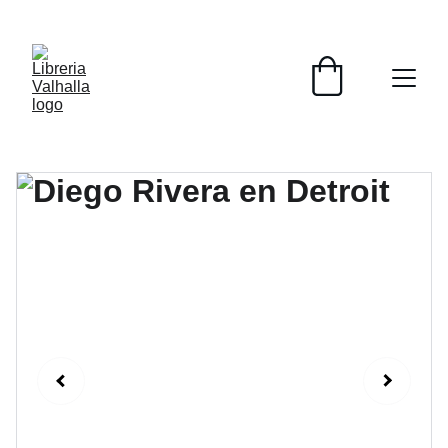
📚📚📚  Cultivo para el alma  📚📚📚 