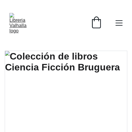
📚📚📚  Cultivo para el alma  📚📚📚 