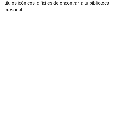
títulos icónicos, difíciles de encontrar, a tu biblioteca
personal.
Librería Valhalla
Venta de libros raros y descatalogados online.
Contacto
bookstorevalhalla@gmail.com
+52 5615466016