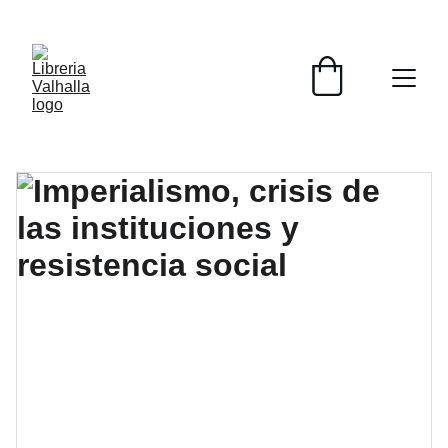
📚📚📚  Cultivo para el alma  📚📚📚 