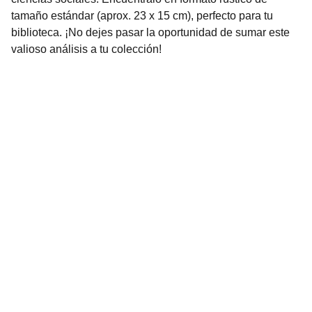
tamaño estándar (aprox. 23 x 15 cm), perfecto para tu
biblioteca. ¡No dejes pasar la oportunidad de sumar este
valioso análisis a tu colección!
Librería Valhalla
Venta de libros raros y descatalogados online.
Contacto
bookstorevalhalla@gmail.com