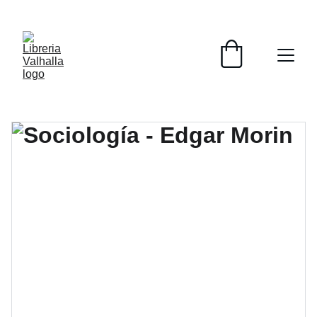
📚📚📚  Cultivo para el alma  📚📚📚 