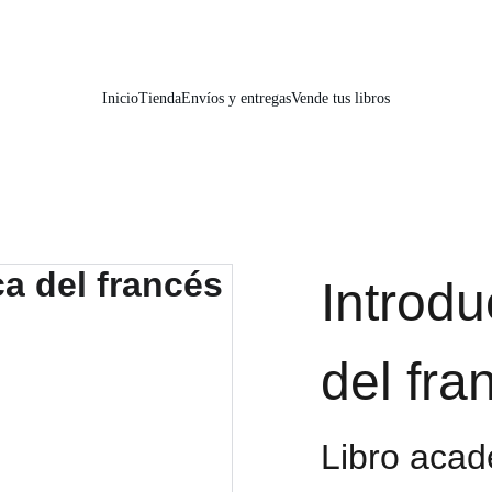
📚📚📚  Cultivo para el alma  📚📚📚 
Inicio
Tienda
Envíos y entregas
Vende tus libros
Introdu
del fra
Libro aca