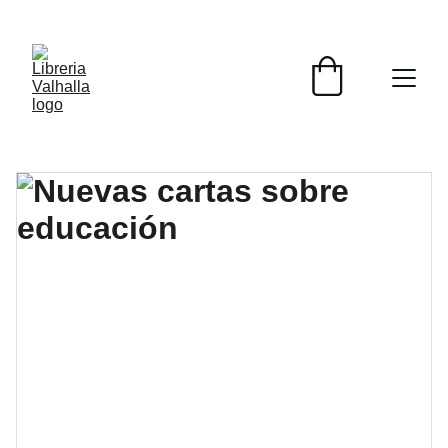
📚📚📚  Cultivo para el alma  📚📚📚 