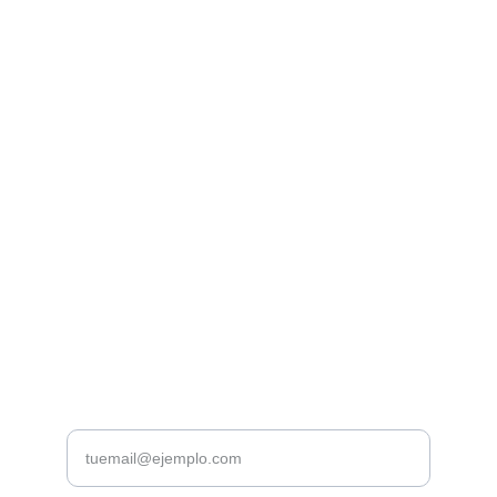
Librería Valhalla
Venta de libros raros y descatalogados online.
Contacto
bookstorevalhalla@gmail.com
+52 5615466016
CDMX
Introduce tu correo electrónico aquí