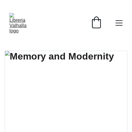
📚📚📚  Cultivo para el alma  📚📚📚 