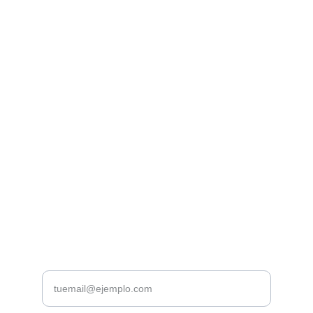
Librería Valhalla
Venta de libros raros y descatalogados online.
Contacto
bookstorevalhalla@gmail.com
+52 5615466016
CDMX
Introduce tu correo electrónico aquí