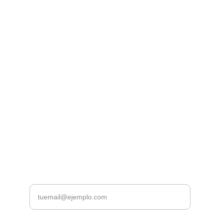
Librería Valhalla
Venta de libros raros y descatalogados online.
Contacto
bookstorevalhalla@gmail.com
+52 5615466016
CDMX
Introduce tu correo electrónico aquí