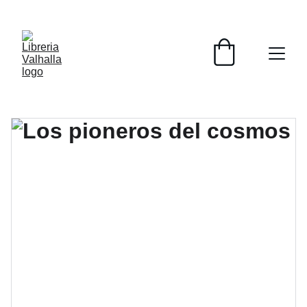
📚📚📚  Cultivo para el alma  📚📚📚 