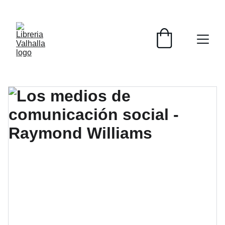
📚📚📚  Cultivo para el alma  📚📚📚 