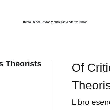
📚📚📚  Cultivo para el alma  📚📚📚 
Inicio
Tienda
Envíos y entregas
Vende tus libros
Of Crit
Theoris
Libro esenc