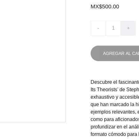
MX$500.00
-
+
AGREGAR AL CA
Descubre el fascinante
Its Theorists' de Step
exhaustivo y accesible
que han marcado la his
ejemplos relevantes, 
como para aficionados 
profundizar en el anál
formato cómodo para le