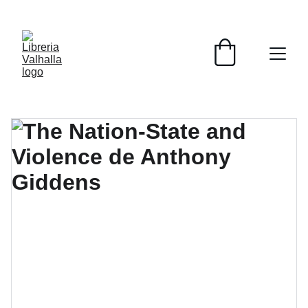
📚📚📚  Cultivo para el alma  📚📚📚 