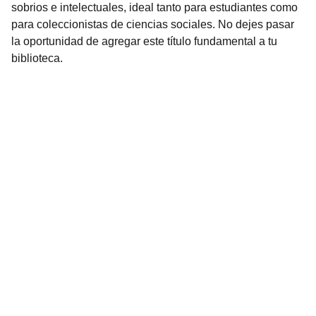
sobrios e intelectuales, ideal tanto para estudiantes como
para coleccionistas de ciencias sociales. No dejes pasar
la oportunidad de agregar este título fundamental a tu
biblioteca.
Librería Valhalla
Venta de libros raros y descatalogados online.
Contacto
bookstorevalhalla@gmail.com