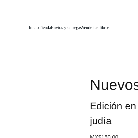
📚📚📚  Cultivo para el alma  📚📚📚 
Inicio
Tienda
Envíos y entregas
Vende tus libros
Nuevos
Edición en
judía
MX$150.00