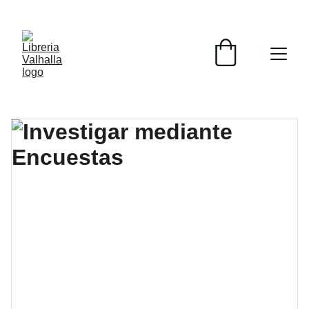
📚📚📚  Cultivo para el alma  📚📚📚 