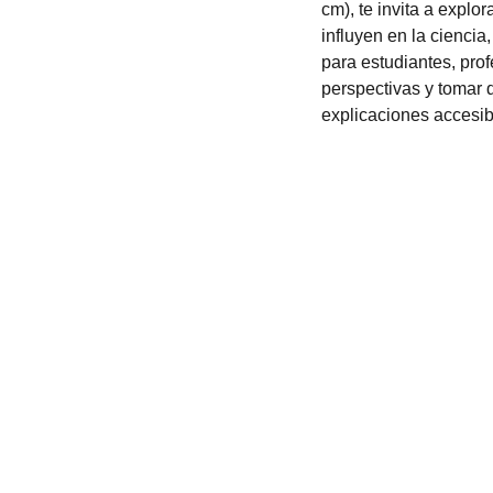
cm), te invita a explo
influyen en la ciencia,
para estudiantes, pro
perspectivas y tomar d
explicaciones accesib
Contacto
+52 5615466016
bookstorevalhalla@gmail.c
om