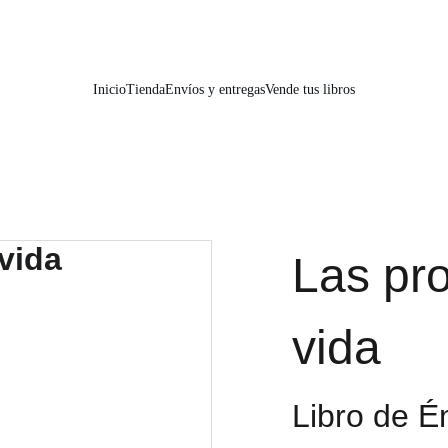
📚📚📚  Cultivo para el alma  📚📚📚 
Inicio
Tienda
Envíos y entregas
Vende tus libros
Las pro
vida
Libro de É