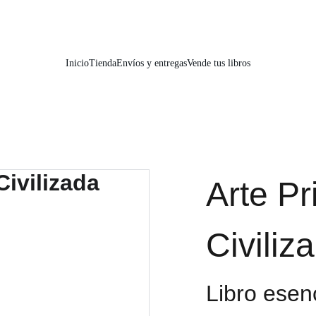
📚📚📚  Cultivo para el alma  📚📚📚 
Inicio
Tienda
Envíos y entregas
Vende tus libros
Arte Pr
Civiliz
Libro esenc