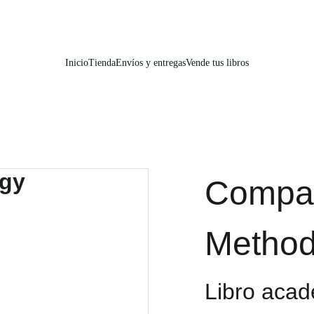
📚📚📚  Cultivo para el alma  📚📚📚 
Inicio
Tienda
Envíos y entregas
Vende tus libros
Compar
Method
Libro acad