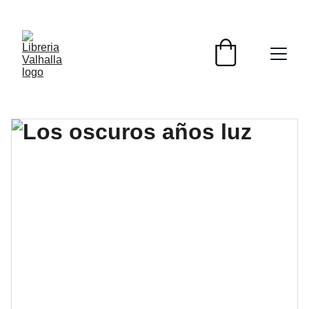
📚📚📚  Cultivo para el alma  📚📚📚 