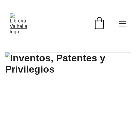
📚📚📚  Cultivo para el alma  📚📚📚 