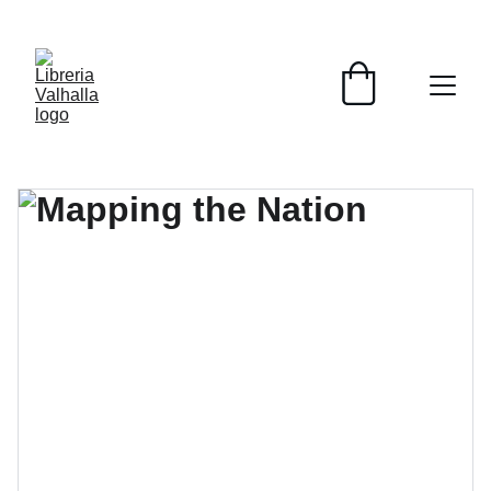
📚📚📚  Cultivo para el alma  📚📚📚 