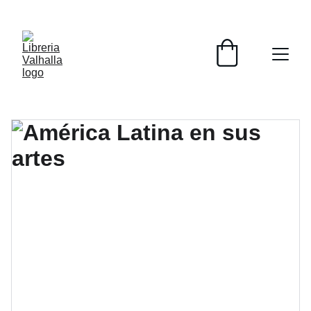
📚📚📚  Cultivo para el alma  📚📚📚 