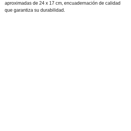
aproximadas de 24 x 17 cm, encuadernación de calidad
que garantiza su durabilidad.
Librería Valhalla
Venta de libros raros y descatalogados online.
Contacto
bookstorevalhalla@gmail.com
+52 5615466016