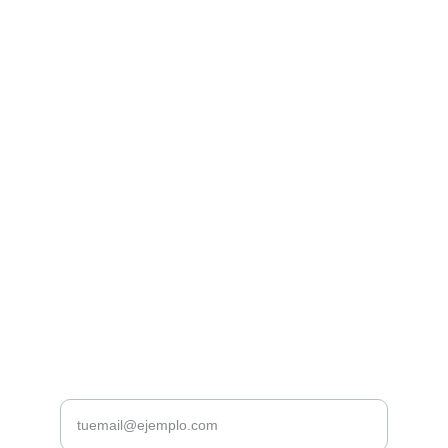
Librería Valhalla
Venta de libros raros y descatalogados online.
Contacto
bookstorevalhalla@gmail.com
+52 5615466016
CDMX
Introduce tu correo electrónico aquí