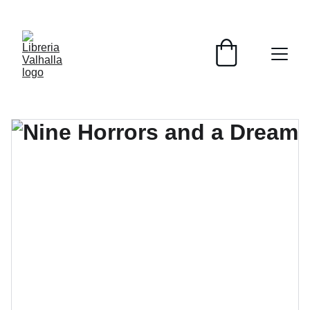
📚📚📚  Cultivo para el alma  📚📚📚 