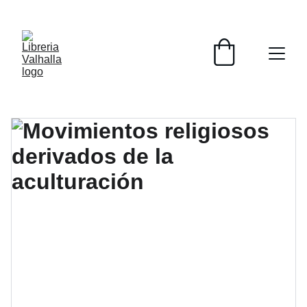
📚📚📚  Cultivo para el alma  📚📚📚 