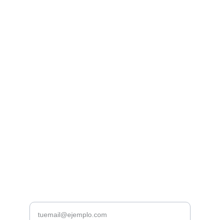
Librería Valhalla
Venta de libros raros y descatalogados online.
Contacto
bookstorevalhalla@gmail.com
+52 5615466016
CDMX
Introduce tu correo electrónico aquí