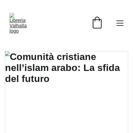
📚📚📚  Cultivo para el alma  📚📚📚 