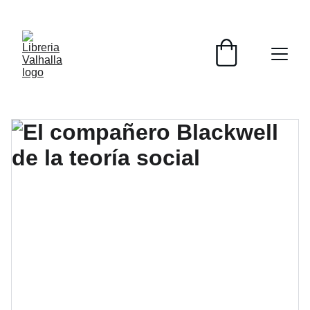
📚📚📚  Cultivo para el alma  📚📚📚 