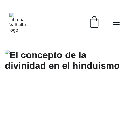
📚📚📚  Cultivo para el alma  📚📚📚 