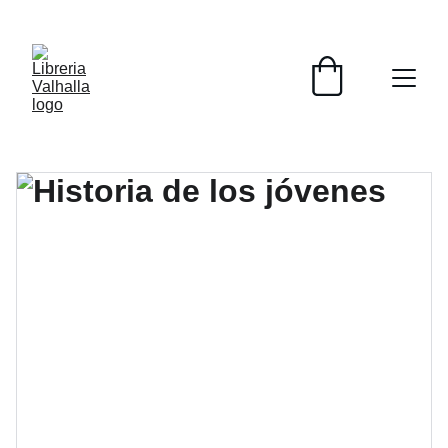
📚📚📚  Cultivo para el alma  📚📚📚 