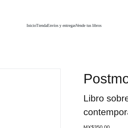
📚📚📚  Cultivo para el alma  📚📚📚 
Inicio
Tienda
Envíos y entregas
Vende tus libros
Postmo
Libro sobre
contempor
MX$350.00